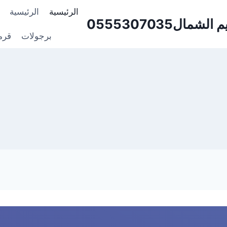
الرئيسية
الرئيسية
0555307035⁩⁩
برجولات
قرم