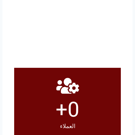
لمزيد من الاستفسارات اتصل
0555307035⁩⁩
إذا كنت تبحث عن مقاول مظلات وسواتر ممتاز
في المملكة العربية السعودية فلا تترد بالتواصل
معنا، نحن على استعداد تام لتنفيذ جميع أعمال
المظلات والسواتر
+
0
العملاء