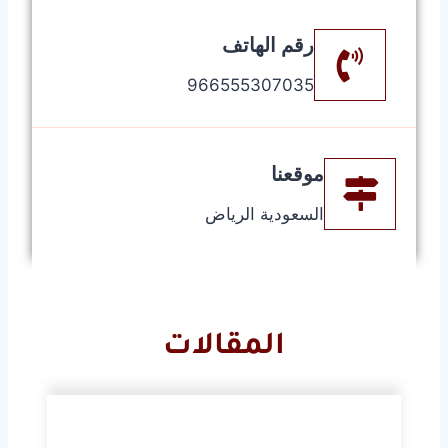
رقم الهاتف
966555307035⁩⁩
موقعنا
السعودية الرياض
المقالات