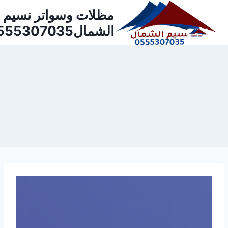
مظلات وسواتر نسيم
الشمال0555307035⁩⁩